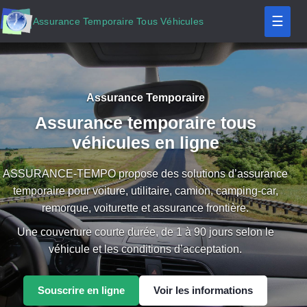
☰
Assurance Temporaire Tous Véhicules
Assurance Temporaire
Assurance temporaire tous
véhicules en ligne
ASSURANCE-TEMPO propose des solutions d’assurance
temporaire pour voiture, utilitaire, camion, camping-car,
remorque, voiturette et assurance frontière.
Une couverture courte durée, de 1 à 90 jours selon le
véhicule et les conditions d’acceptation.
Souscrire en ligne
Voir les informations